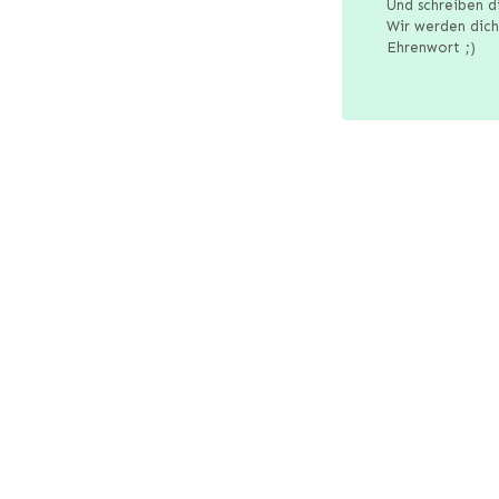
Und schreiben d
Wir werden dich
Ehrenwort ;)