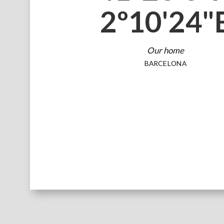
2º10'24"
Our home
BARCELONA