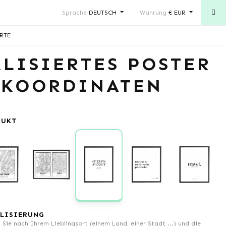
Sprache
DEUTSCH
Währung
€ EUR
RTE
LISIERTES POSTER
 KOORDINATEN
DUKT
LISIERUNG
 Sie nach Ihrem Lieblingsort (einem Land, einer Stadt ...) und die