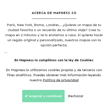
ACERCA DE MAPNESS.IO
París, New York, Roma, Londres... ¿Quieres un mapa de tu
ciudad favorita o un recuerdo de tu último viaje? Crea tu
mapa en 2 minutos y te lo enviamos a casa. Si quieres hacer
un regalo original y personalizado, nuestros mapas son la
opción perfecta.
Agradecimientos a los
colaboradores de Open Street Maps
y
Mapbox
.
En Mapness.io cumplimos con la ley de Cookies:
En Mapness.io utilizamos cookies propias y de terceros con
fines analíticos. Puedes obtener más información leyendo
nuestra
Política de privacidad
Pagos seguros:
Condiciones de venta
Aceptar y continuar
Política de privacidad
Rechazar
Aviso Legal
© 2017 - 2026 Mapness.io. Todos los derechos reservados