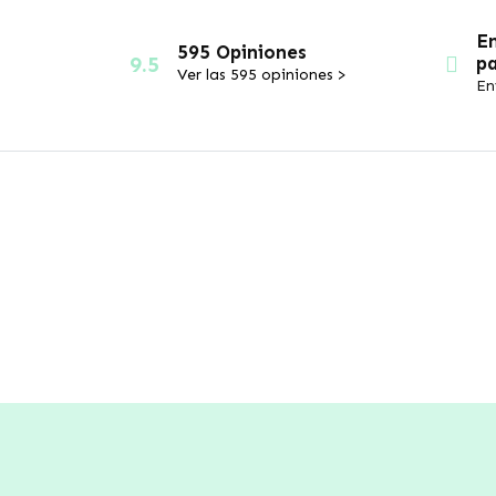
E
595 Opiniones
9.5
pa
Ver las 595 opiniones >
En