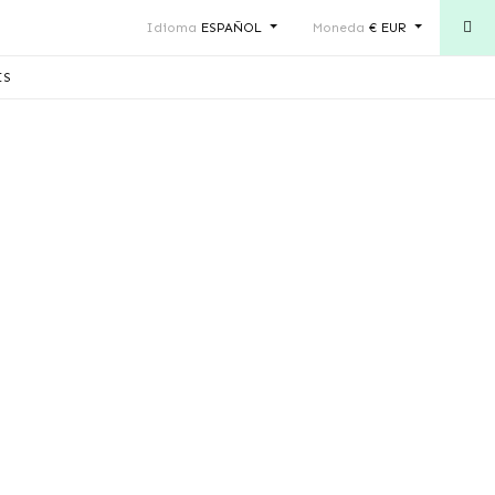
Idioma
ESPAÑOL
Moneda
€ EUR
IS
a