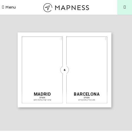
Menu
&
MADRID
BARCELONA
SPAIN
SPAIN
40º25'0"N 3º42'13"W
41º23'6"N 2º10'24"E