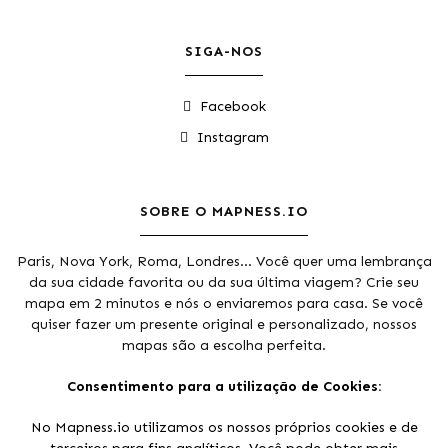
SIGA-NOS
Facebook
Instagram
SOBRE O MAPNESS.IO
Paris, Nova York, Roma, Londres... Você quer uma lembrança
da sua cidade favorita ou da sua última viagem? Crie seu
mapa em 2 minutos e nós o enviaremos para casa. Se você
quiser fazer um presente original e personalizado, nossos
mapas são a escolha perfeita.
Obrigado aos
colaboradores do Open Street Maps
&
Consentimento para a utilização de Cookies:
Mapbox
.
No Mapness.io utilizamos os nossos próprios cookies e de