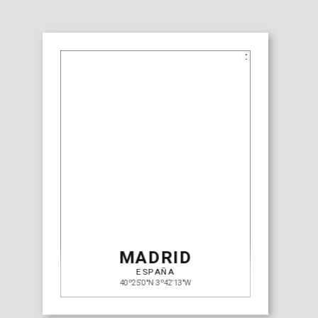
MADRID
ESPAÑA
40º25'0"N 3º42'13"W