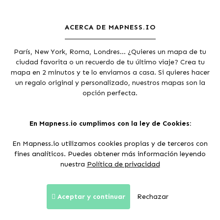
ACERCA DE MAPNESS.IO
París, New York, Roma, Londres... ¿Quieres un mapa de tu
ciudad favorita o un recuerdo de tu último viaje? Crea tu
mapa en 2 minutos y te lo enviamos a casa. Si quieres hacer
un regalo original y personalizado, nuestros mapas son la
opción perfecta.
Agradecimientos a los
colaboradores de Open Street Maps
y
Mapbox
.
En Mapness.io cumplimos con la ley de Cookies:
En Mapness.io utilizamos cookies propias y de terceros con
fines analíticos. Puedes obtener más información leyendo
nuestra
Política de privacidad
Pagos seguros:
Condiciones de venta
Política de privacidad
Aviso Legal
Aceptar y continuar
Rechazar
© 2017 - 2026 Mapness.io. Todos los derechos reservados